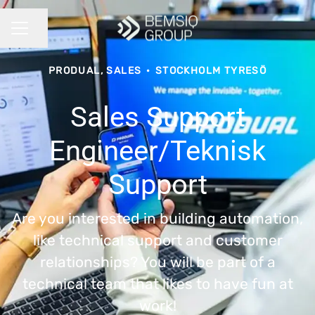
Share page
CAREER MENU
PRODUAL, SALES
·
STOCKHOLM TYRESÖ
Sales Support
Engineer/Teknisk
Support
Are you interested in building automation,
like technical support and customer
relationships? You will be part of a
technical team that likes to have fun at
work!